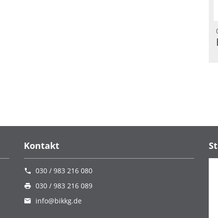
Kontakt
S
030 / 983 216 080
030 / 983 216 089
info@bikkg.de